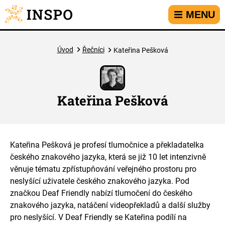
Přejít na hlavní menu
Přejít na obsah
Přejít na kontakt
MENU
Úvod
Řečníci
Kateřina Pešková
Kateřina Pešková
Kateřina Pešková je profesí tlumočnice a překladatelka
českého znakového jazyka, která se již 10 let intenzivně
věnuje tématu zpřístupňování veřejného prostoru pro
neslyšící uživatele českého znakového jazyka. Pod
značkou Deaf Friendly nabízí tlumočení do českého
znakového jazyka, natáčení videopřekladů a další služby
pro neslyšící. V Deaf Friendly se Kateřina podílí na