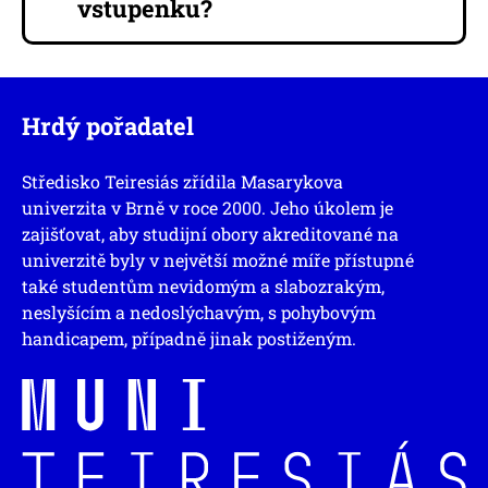
vstupenku?
Hrdý pořadatel
Středisko Teiresiás zřídila Masarykova
univerzita v Brně v roce 2000. Jeho úkolem je
zajišťovat, aby studijní obory akreditované na
univerzitě byly v největší možné míře přístupné
také studentům nevidomým a slabozrakým,
neslyšícím a nedoslýchavým, s pohybovým
handicapem, případně jinak postiženým.