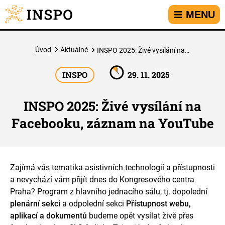
Přejít na hlavní menu
Přejít na obsah
Přejít na kontakt
MENU
Úvod
Aktuálně
INSPO 2025: Živé vysílání na Facebooku, záznam na YouTube
INSPO
29. 11. 2025
INSPO 2025: Živé vysílání na
Facebooku, záznam na YouTube
Zajímá vás tematika asistivních technologií a přístupnosti
a nevychází vám přijít dnes do Kongresového centra
Praha? Program z hlavního jednacího sálu, tj. dopolední
plenární sekci
a odpolední sekci
Přístupnost webu,
aplikací a dokumentů
budeme opět vysílat živě přes