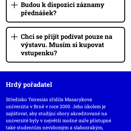
Budou k dispozici záznamy
přednášek?
Chci se přijít podívat pouze na
výstavu. Musím si kupovat
vstupenku?
Hrdý pořadatel
Středisko Teiresiás zřídila Masarykova
univerzita v Brně v roce 2000. Jeho úkolem je
zajišťovat, aby studijní obory akreditované na
univerzitě byly v největší možné míře přístupné
také studentům nevidomým a slabozrakým,