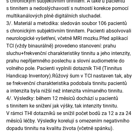
s chronickým subjektivním tinnitem. A také u pacientů
s tinnitem a nedoslýchavostí s nutností korekce pomocí
multikanálových plně digitálních sluchadel.
3/. Materiál a metodika: sledován soubor 106 pacientů
s chronickým subjektivním tinnitem. Pacienti absolvovali
neurologické vyšetření, včetně MRI mozku.Před aplikací
TCI (vždy binaurálně) provedeno stanovení: prahu
sluchu+frekvenční charakteristiky tinnitu a jeho intenzity,
prahu nepříjemného poslechu a slovní audiometrie do
volného pole. Pacienti vyplnili dotazník THI (Tinnitus
Handicap Inventory).Růžový šum v TCI nastaven tak, aby
se frekvenční charakteristika podobala tinnitu pacientů
a intenzita byla nižší než intenzita vnímaného tinnitu.
4/. Výsledky: během 12 měsíců dochází u pacientů
s tinnitem ke snížení jak výšky, tak intenzity tinnitu.
V rámci THI dotazníků se snížil počet bodů za 12 a za 24
měsíců léčby. Výsledky korelují s omezením negativního
dopadu tinnitu na kvalitu života (včetně spánku).