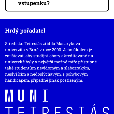
vstupenku?
Hrdý pořadatel
Středisko Teiresiás zřídila Masarykova
univerzita v Brně v roce 2000. Jeho úkolem je
zajišťovat, aby studijní obory akreditované na
univerzitě byly v největší možné míře přístupné
také studentům nevidomým a slabozrakým,
neslyšícím a nedoslýchavým, s pohybovým
handicapem, případně jinak postiženým.