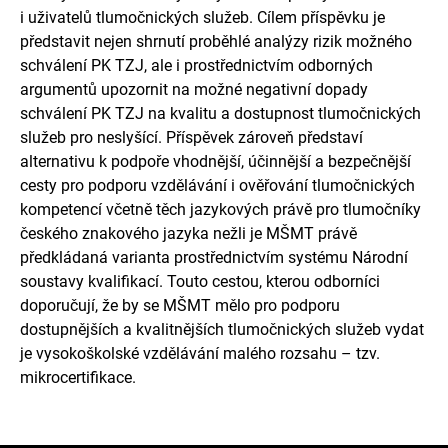
i uživatelů tlumočnických služeb. Cílem příspěvku je
představit nejen shrnutí proběhlé analýzy rizik možného
schválení PK TZJ, ale i prostřednictvím odborných
argumentů upozornit na možné negativní dopady
schválení PK TZJ na kvalitu a dostupnost tlumočnických
služeb pro neslyšící. Příspěvek zároveň představí
alternativu k podpoře vhodnější, účinnější a bezpečnější
cesty pro podporu vzdělávání i ověřování tlumočnických
kompetencí včetně těch jazykových právě pro tlumočníky
českého znakového jazyka nežli je MŠMT právě
předkládaná varianta prostřednictvím systému Národní
soustavy kvalifikací. Touto cestou, kterou odborníci
doporučují, že by se MŠMT mělo pro podporu
dostupnějších a kvalitnějších tlumočnických služeb vydat
je vysokoškolské vzdělávání malého rozsahu – tzv.
mikrocertifikace.