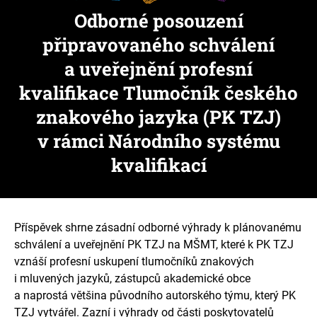
Odborné posouzení
připravovaného schválení
a uveřejnění profesní
kvalifikace Tlumočník českého
znakového jazyka (PK TZJ)
v rámci Národního systému
kvalifikací
Příspěvek shrne zásadní odborné výhrady k plánovanému
schválení a uveřejnění PK TZJ na MŠMT, které k PK TZJ
vznáší profesní uskupení tlumočníků znakových
i mluvených jazyků, zástupců akademické obce
a naprostá většina původního autorského týmu, který PK
TZJ vytvářel. Zazní i výhrady od části poskytovatelů