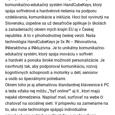
komunikačno-edukačný systém HandCubeKeys, ktorý
spája softvérové a hardvérové riešenia na podporu
vzdelávania, komunikácie a inklúzie. Hoci bol vyvinutý na
Slovensku, úspešne sa už desaťročie aplikuje (v školách
a zariadeniach) okrem iných krajín EU aj v Českej
republike. A to v plnohodnotnej českej verzii. Naša
technológia HandCubeKeys je 3x IN – INnovatívna,
INteraktívna a INkluzívna. Je to unikátny komunikačno-
edukačný systém, ktorý spája inováciu v softvéri
a hardvéri a ponúka široké možnosti personalizácie. Je
navrhnutý tak, aby podporoval komunikáciu, rozvoj
kognitívnych schopností a motoriky u detí, seniorov
a osôb so špeciálnymi potrebami.
Okrem toho je aj alternatívou štandardnej klávesnice k PC
a teda vďaka nej môžu „“byť online““ aj tí , ktorí majú
nejaké obmedzenia. Napísať mail, surfovať na webe či
chatovať na sociálnej sieti. V príspevku sa zameriame na
to, ako naše technológie spájajú individuálne