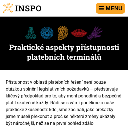
Přejít na hlavní menu
Přejít na obsah
Přejít na kontakt
MENU
Praktické aspekty přístupnosti
platebních terminálů
Přístupnost v oblasti platebních řešení není pouze
otázkou splnění legislativních požadavků – představuje
klíčový předpoklad pro to, aby mohl pohodlně a bezpečně
platit skutečně každý. Rádi se s vámi podělíme o naše
praktické zkušenosti: kde jsme začínali, jaké překážky
jsme museli překonat a proč se některé změny ukázaly
být náročnější, než se na první pohled zdálo.