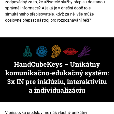
zodpovědný za to, že uživatelé služby přepisu dostanou
správné informace? A jaká je v dnešní době role
simultánního přepisovatele, když za něj vše může
doslovně přepsat nástroj pro rozpoznávání řeči?
HandCubeKeys – Unikátny
komunikačno-edukačný systém:
3x IN pre inklúziu, interaktivitu
a individualizáciu
V príspevku predstavíme náš vlastný unikátny