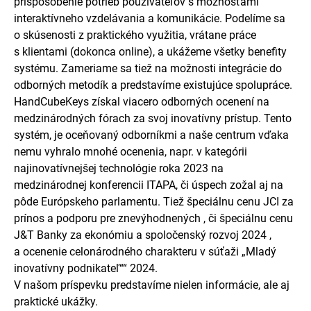
prispôsobenie potrieb používateľov s možnosťami
interaktívneho vzdelávania a komunikácie. Podelíme sa
o skúsenosti z praktického využitia, vrátane práce
s klientami (dokonca online), a ukážeme všetky benefity
systému. Zameriame sa tiež na možnosti integrácie do
odborných metodík a predstavíme existujúce spolupráce.
HandCubeKeys získal viacero odborných ocenení na
medzinárodných fórach za svoj inovatívny prístup. Tento
systém, je oceňovaný odborníkmi a naše centrum vďaka
nemu vyhralo mnohé ocenenia, napr. v kategórii
najinovatívnejšej technológie roka 2023 na
medzinárodnej konferencii ITAPA, či úspech zožal aj na
pôde Európskeho parlamentu. Tiež špeciálnu cenu JCI za
prínos a podporu pre znevýhodnených , či špeciálnu cenu
J&T Banky za ekonómiu a spoločenský rozvoj 2024 ,
a ocenenie celonárodného charakteru v súťaži „Mladý
inovatívny podnikateľ““ 2024.
V našom príspevku predstavíme nielen informácie, ale aj
praktické ukážky.