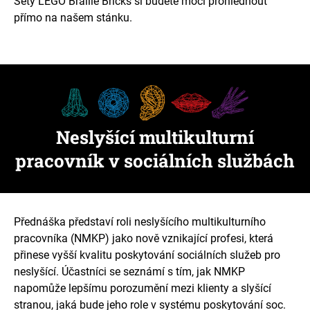
Sety LEGO Braille Bricks si budete moci prohlédnout
přímo na našem stánku.
Neslyšící multikulturní
pracovník v sociálních službách
Přednáška představí roli neslyšícího multikulturního
pracovníka (NMKP) jako nově vznikající profesi, která
přinese vyšší kvalitu poskytování sociálních služeb pro
neslyšící. Účastníci se seznámí s tím, jak NMKP
napomůže lepšímu porozumění mezi klienty a slyšící
stranou, jaká bude jeho role v systému poskytování soc.