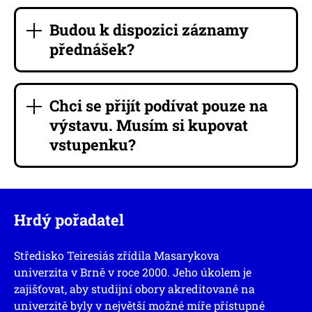
Budou k dispozici záznamy
přednášek?
Chci se přijít podívat pouze na
výstavu. Musím si kupovat
vstupenku?
Hrdý pořadatel
Středisko Teiresiás zřídila Masarykova
univerzita v Brně v roce 2000. Jeho úkolem je
zajišťovat, aby studijní obory akreditované na
univerzitě byly v největší možné míře přístupné