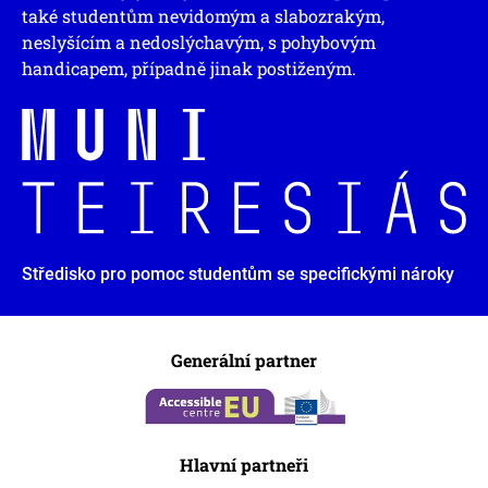
také studentům nevidomým a slabozrakým,
neslyšícím a nedoslýchavým, s pohybovým
handicapem, případně jinak postiženým.
Středisko pro pomoc studentům se specifickými nároky
Generální partner
Hlavní partneři