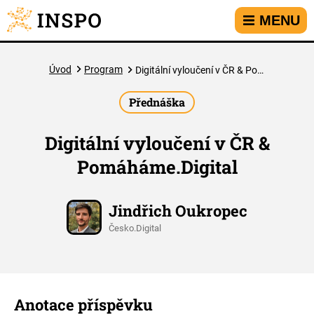
Přejít na hlavní menu
Přejít na obsah
Přejít na kontakt
MENU
Úvod
Program
Digitální vyloučení v ČR & Pomáháme.Digital
Přednáška
Digitální vyloučení v ČR &
Pomáháme.Digital
Jindřich Oukropec
Česko.Digital
Anotace příspěvku