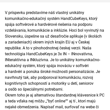
V príspevku predstavíme náš vlastný unikátny
komunikačno-edukačný systém HandCubeKeys, ktorý
spája softvérové a hardvérové riešenia na podporu
vzdelávania, komunikácie a inklúzie. Hoci bol vyvinutý na
Slovensku, úspešne sa už desaťročie aplikuje (v školách
a zariadeniach) okrem iných krajín EU aj v Českej
republike. A to v plnohodnotnej českej verzii. Naša
technológia HandCubeKeys je 3x IN – INnovatívna,
INteraktívna a INkluzívna. Je to unikátny komunikačno-
edukačný systém, ktorý spája inováciu v softvéri
a hardvéri a ponúka široké možnosti personalizácie. Je
navrhnutý tak, aby podporoval komunikáciu, rozvoj
kognitívnych schopností a motoriky u detí, seniorov
a osôb so špeciálnymi potrebami.
Okrem toho je aj alternatívou štandardnej klávesnice k PC
a teda vďaka nej môžu „“byť online““ aj tí , ktorí majú
nejaké obmedzenia. Napísať mail, surfovať na webe či