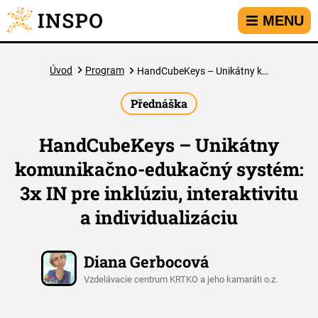
Přejít na hlavní menu
Přejít na obsah
Přejít na kontakt
MENU
Úvod
Program
HandCubeKeys – Unikátny komunikačno-edukačný systém: 3x IN pre inklúziu, interaktivitu a individualizáciu
Přednáška
HandCubeKeys – Unikátny
komunikačno-edukačný systém:
3x IN pre inklúziu, interaktivitu
a individualizáciu
Diana Gerbocová
Vzdelávacie centrum KRTKO a jeho kamaráti o.z.