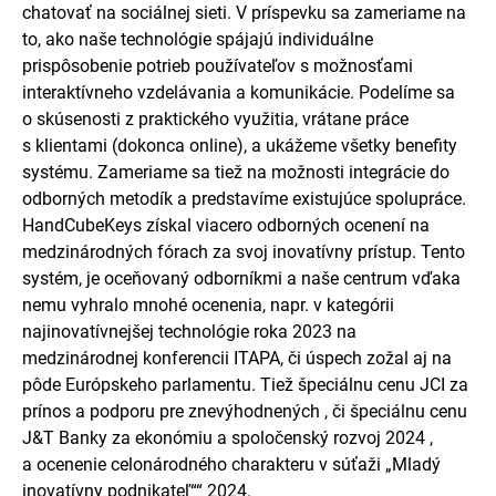
chatovať na sociálnej sieti. V príspevku sa zameriame na
to, ako naše technológie spájajú individuálne
prispôsobenie potrieb používateľov s možnosťami
interaktívneho vzdelávania a komunikácie. Podelíme sa
o skúsenosti z praktického využitia, vrátane práce
s klientami (dokonca online), a ukážeme všetky benefity
systému. Zameriame sa tiež na možnosti integrácie do
odborných metodík a predstavíme existujúce spolupráce.
HandCubeKeys získal viacero odborných ocenení na
medzinárodných fórach za svoj inovatívny prístup. Tento
systém, je oceňovaný odborníkmi a naše centrum vďaka
nemu vyhralo mnohé ocenenia, napr. v kategórii
najinovatívnejšej technológie roka 2023 na
medzinárodnej konferencii ITAPA, či úspech zožal aj na
pôde Európskeho parlamentu. Tiež špeciálnu cenu JCI za
prínos a podporu pre znevýhodnených , či špeciálnu cenu
J&T Banky za ekonómiu a spoločenský rozvoj 2024 ,
a ocenenie celonárodného charakteru v súťaži „Mladý
inovatívny podnikateľ““ 2024.