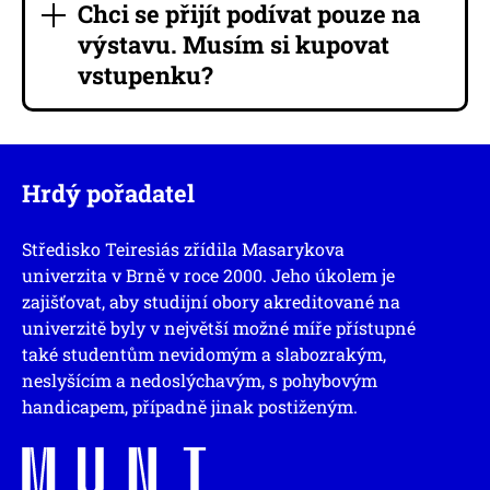
Chci se přijít podívat pouze na
výstavu. Musím si kupovat
vstupenku?
Hrdý pořadatel
Středisko Teiresiás zřídila Masarykova
univerzita v Brně v roce 2000. Jeho úkolem je
zajišťovat, aby studijní obory akreditované na
univerzitě byly v největší možné míře přístupné
také studentům nevidomým a slabozrakým,
neslyšícím a nedoslýchavým, s pohybovým
handicapem, případně jinak postiženým.