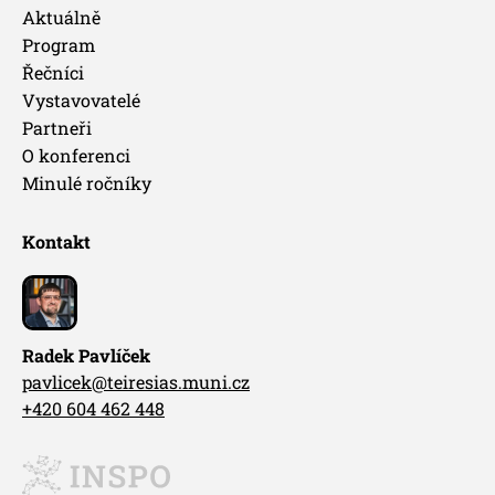
Aktuálně
Program
Řečníci
Vystavovatelé
Partneři
O konferenci
Minulé ročníky
Kontakt
Radek Pavlíček
pavlicek@teiresias.muni.cz
+420 604 462 448