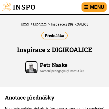
Přejít na hlavní menu
Přejít na obsah
Přejít na kontakt
MENU
Úvod
Program
Inspirace z DIGIKOALICE
Přednáška
Inspirace z DIGIKOALICE
Petr Naske
Národní pedagogický institut ČR
Anotace přednášky
Na závěr celého získáte informace o zapojení do společné