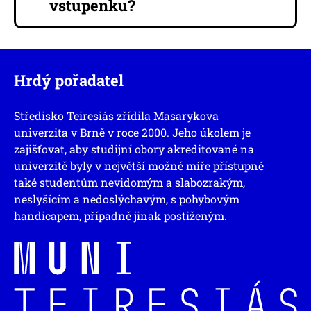
vstupenku?
Hrdý pořadatel
Středisko Teiresiás zřídila Masarykova
univerzita v Brně v roce 2000. Jeho úkolem je
zajišťovat, aby studijní obory akreditované na
univerzitě byly v největší možné míře přístupné
také studentům nevidomým a slabozrakým,
neslyšícím a nedoslýchavým, s pohybovým
handicapem, případně jinak postiženým.