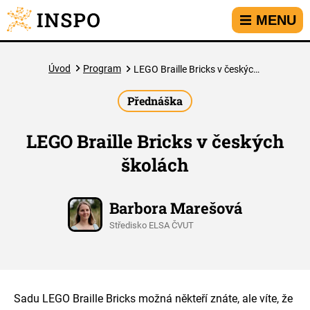
Přejít na hlavní menu
Přejít na obsah
Přejít na kontakt
MENU
Úvod
Program
LEGO Braille Bricks v českých školách
Přednáška
LEGO Braille Bricks v českých
školách
Barbora Marešová
Středisko ELSA ČVUT
Sadu LEGO Braille Bricks možná někteří znáte, ale víte, že