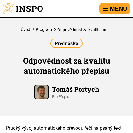
Přejít na hlavní menu
Přejít na obsah
Přejít na kontakt
MENU
Úvod
Program
Odpovědnost za kvalitu automatického přepisu
Přednáška
Odpovědnost za kvalitu
automatického přepisu
Tomáš Portych
Pro Přepis
Prudký vývoj automatického převodu řeči na psaný text