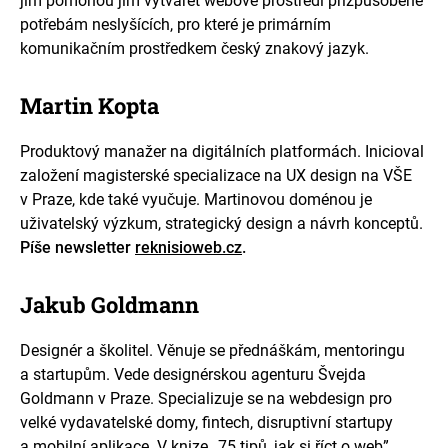
jim pomohou jim vytvářet webové prostředí přizpůsobené
potřebám neslyšících, pro které je primárním
komunikačním prostředkem český znakový jazyk.
Martin Kopta
Produktový manažer na digitálních platformách. Inicioval
založení magisterské specializace na UX design na VŠE
v Praze, kde také vyučuje. Martinovou doménou je
uživatelský výzkum, strategický design a návrh konceptů.
Píše newsletter
reknisioweb.cz
.
Jakub Goldmann
Designér a školitel. Věnuje se přednáškám, mentoringu
a startupům. Vede designérskou agenturu Švejda
Goldmann v Praze. Specializuje se na webdesign pro
velké vydavatelské domy, fintech, disruptivní startupy
a mobilní aplikace. V knize „75 tipů, jak si říct o web”