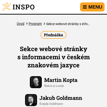
Přejít na hlavní menu
Přejít na obsah
Přejít na kontakt
MENU
Úvod
Program
Sekce webové stránky s informacemi v českém znakovém jazyce
Přednáška
Sekce webové stránky
s informacemi v českém
znakovém jazyce
Martin Kopta
Řekni si o web
Jakub Goldmann
Švejda Goldmann