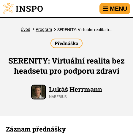
Přejít na hlavní menu
Přejít na obsah
Přejít na kontakt
MENU
Úvod
Program
SERENITY: Virtuální realita bez headsetu pro podporu zdraví
Přednáška
SERENITY: Virtuální realita bez
headsetu pro podporu zdraví
Lukáš Herrmann
NABERIUS
Záznam přednášky