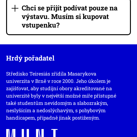
Chci se přijít podívat pouze na
výstavu. Musím si kupovat
vstupenku?
Hrdý pořadatel
Středisko Teiresiás zřídila Masarykova
univerzita v Brně v roce 2000. Jeho úkolem je
zajišťovat, aby studijní obory akreditované na
univerzitě byly v největší možné míře přístupné
také studentům nevidomým a slabozrakým,
neslyšícím a nedoslýchavým, s pohybovým
handicapem, případně jinak postiženým.