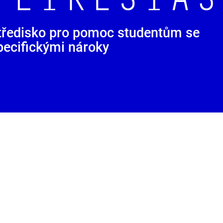
tředisko pro pomoc studentům se
pecifickými nároky