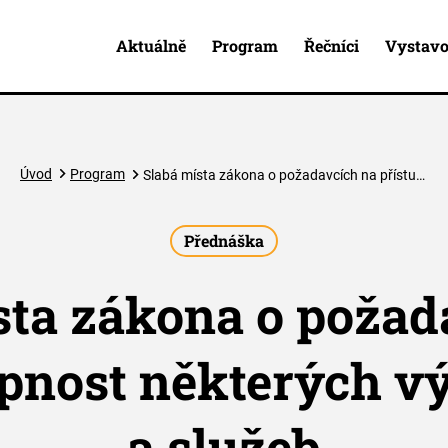
Aktuálně
Program
Řečníci
Vystavo
Úvod
Program
Slabá místa zákona o požadavcích na přístupnost některých výrobků a služeb
Přednáška
sta zákona o požad
upnost některých v
a služeb