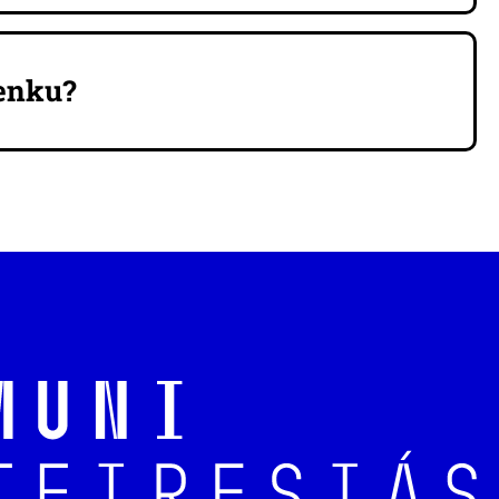
penku?