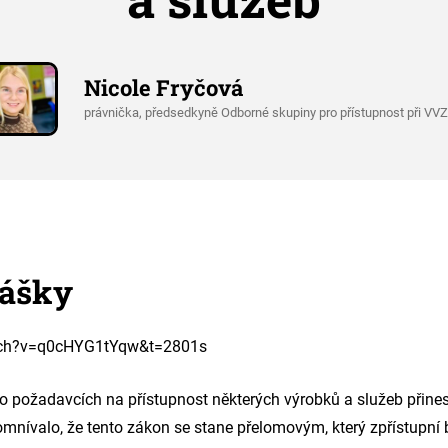
Nicole Fryčová
právnička, předsedkyně Odborné skupiny pro přístupnost při VV
ášky
tch?v=q0cHYG1tYqw&t=2801s
 o požadavcích na přístupnost některých výrobků a služeb přine
mnívalo, že tento zákon se stane přelomovým, který zpřístupní 