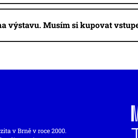
e na výstavu. Musím si kupovat vstu
zita v Brně v roce 2000.