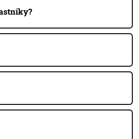
astníky?