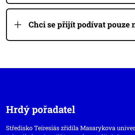
Chci se přijít podívat pouz
Hrdý pořadatel
Středisko Teiresiás zřídila Masarykova univer