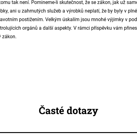
omu tak není. Pomineme-li skutečnost, že se zákon, jak už sam
ky, ani u zahrnutých služeb a výrobků neplatí, že by byly v pl
zdravotním postižením. Velkým úskalím jsou mnohé výjimky v p
ntrolujících orgánů a další aspekty. V rámci příspěvku vám přine
 zákon.
Časté dotazy