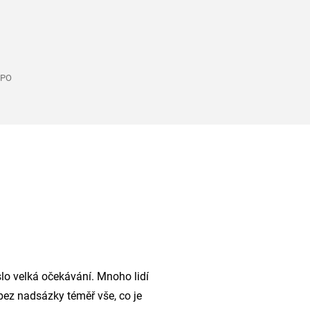
ZPO
slo velká očekávání. Mnoho lidí
bez nadsázky téměř vše, co je