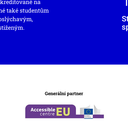
 akreditované na
pné také studentům
S
doslýchavým,
s
stiženým.
Generální partner