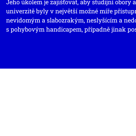
Jeho úkolem je zajišťovat, aby studijní obory
univerzitě byly v největší možné míře přístu
nevidomým a slabozrakým, neslyšícím a ne
s pohybovým handicapem, případně jinak po