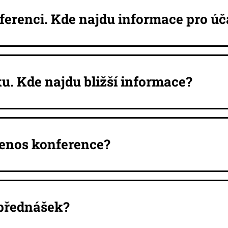
ferenci. Kde najdu informace pro úč
u. Kde najdu bližší informace?
enos konference?
 přednášek?