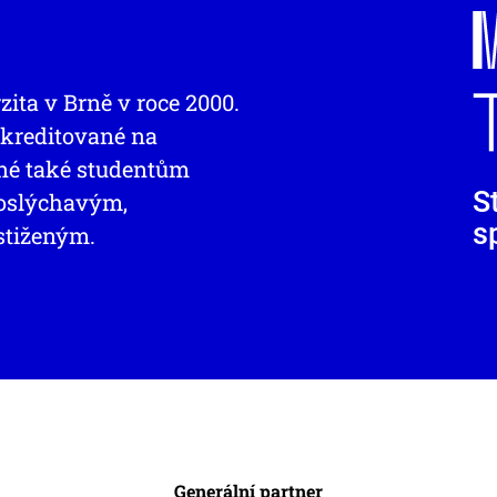
zita v Brně v roce 2000.
 akreditované na
pné také studentům
S
doslýchavým,
s
stiženým.
Generální partner