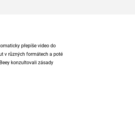
utomaticky přepíše video do
nout v různých formátech a poté
i Beey konzultovali zásady