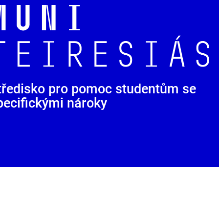
tředisko pro pomoc studentům se
pecifickými nároky