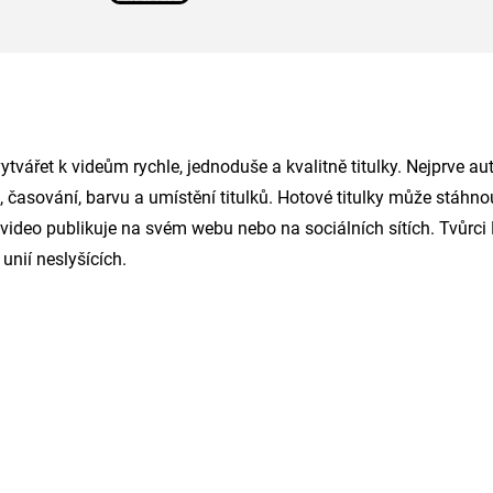
tvářet k videům rychle, jednoduše a kvalitně titulky. Nejprve a
xt, časování, barvu a umístění titulků. Hotové titulky může stáh
é video publikuje na svém webu nebo na sociálních sítích. Tvůrc
unií neslyšících.