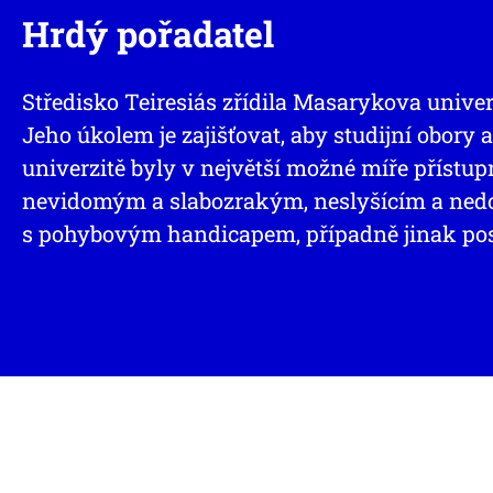
Hrdý pořadatel
Středisko Teiresiás zřídila Masarykova univer
Jeho úkolem je zajišťovat, aby studijní obory
univerzitě byly v největší možné míře přístu
nevidomým a slabozrakým, neslyšícím a ne
s pohybovým handicapem, případně jinak po