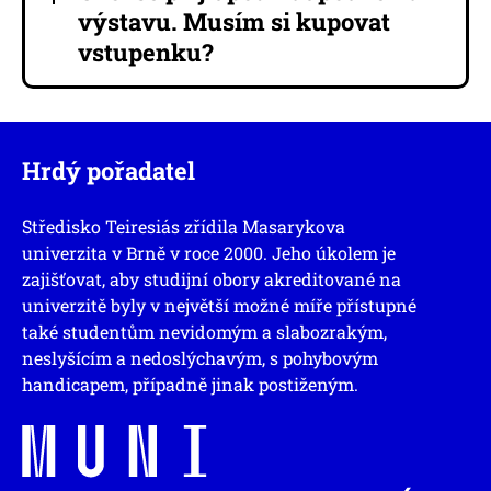
výstavu. Musím si kupovat
vstupenku?
Hrdý pořadatel
Středisko Teiresiás zřídila Masarykova
univerzita v Brně v roce 2000. Jeho úkolem je
zajišťovat, aby studijní obory akreditované na
univerzitě byly v největší možné míře přístupné
také studentům nevidomým a slabozrakým,
neslyšícím a nedoslýchavým, s pohybovým
handicapem, případně jinak postiženým.