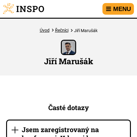
Přejít na hlavní menu
Přejít na obsah
Přejít na kontakt
MENU
Úvod
Řečníci
Jiří Marušák
Jiří Marušák
Časté dotazy
Jsem zaregistrovaný na