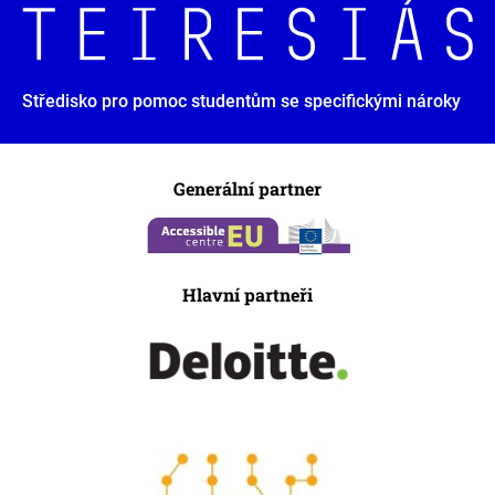
Středisko pro pomoc studentům se specifickými nároky
Generální partner
Hlavní partneři