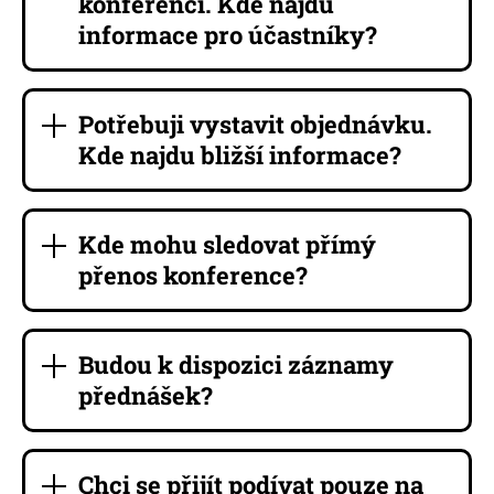
konferenci. Kde najdu
informace pro účastníky?
Potřebuji vystavit objednávku.
Kde najdu bližší informace?
Kde mohu sledovat přímý
přenos konference?
Budou k dispozici záznamy
přednášek?
Chci se přijít podívat pouze na