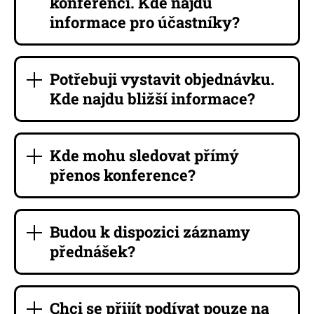
konferenci. Kde najdu
informace pro účastníky?
Potřebuji vystavit objednávku.
Kde najdu bližší informace?
Kde mohu sledovat přímý
přenos konference?
Budou k dispozici záznamy
přednášek?
Chci se přijít podívat pouze na