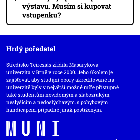
výstavu. Musím si kupovat
vstupenku?
Hrdý pořadatel
Středisko Teiresiás zřídila Masarykova
univerzita v Brně v roce 2000. Jeho úkolem je
zajišťovat, aby studijní obory akreditované na
univerzitě byly v největší možné míře přístupné
také studentům nevidomým a slabozrakým,
neslyšícím a nedoslýchavým, s pohybovým
handicapem, případně jinak postiženým.