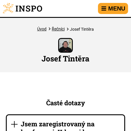
Přejít na hlavní menu
Přejít na obsah
Přejít na kontakt
MENU
Úvod
Řečníci
Josef Tintěra
Josef Tintěra
Časté dotazy
Jsem zaregistrovaný na