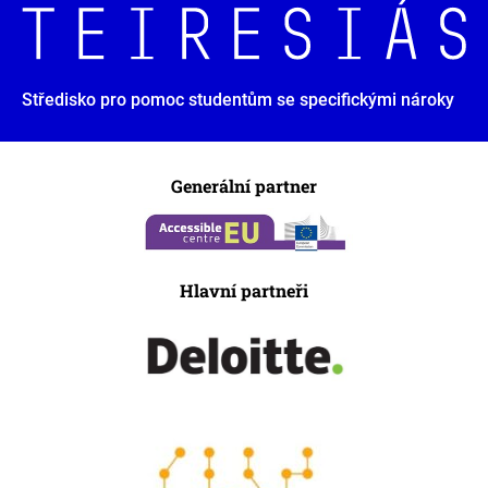
Středisko pro pomoc studentům se specifickými nároky
Generální partner
Hlavní partneři