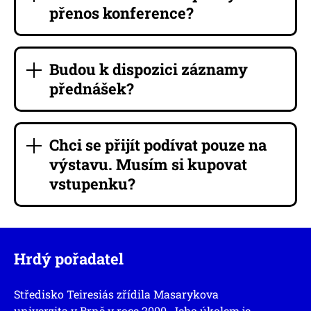
přenos konference?
Budou k dispozici záznamy
přednášek?
Chci se přijít podívat pouze na
výstavu. Musím si kupovat
vstupenku?
Hrdý pořadatel
Středisko Teiresiás zřídila Masarykova
univerzita v Brně v roce 2000. Jeho úkolem je