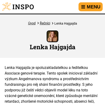
Přejít na hlavní menu
Přejít na obsah
Přejít na kontakt
MENU
Úvod
Řečníci
Lenka Hajgajda
Lenka Hajgajda
Lenka Hajgajda je spoluzakladatelkou a ředitelkou
Asociace genové terapie. Tento spolek inicioval základní
výzkum Angelmanova syndromu a prostřednictvím
fundraisingu pro něj shání finanční prostředky. S jeho
podporou již čeští vědci objevili model léku na toto
vzácné genetické onemocnění, které způsobuje mentální
retardaci, zhoršené motorické schopnosti, absenci řeči,