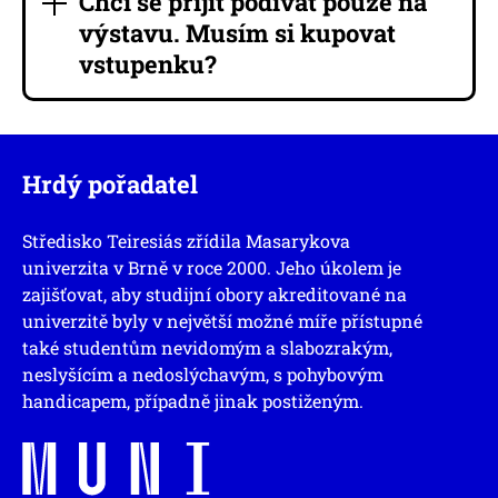
Chci se přijít podívat pouze na
výstavu. Musím si kupovat
vstupenku?
Hrdý pořadatel
Středisko Teiresiás zřídila Masarykova
univerzita v Brně v roce 2000. Jeho úkolem je
zajišťovat, aby studijní obory akreditované na
univerzitě byly v největší možné míře přístupné
také studentům nevidomým a slabozrakým,
neslyšícím a nedoslýchavým, s pohybovým
handicapem, případně jinak postiženým.