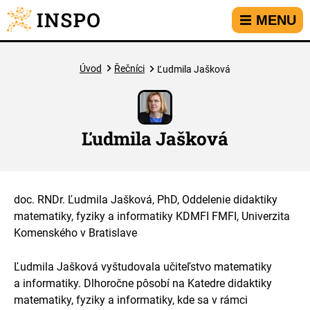
Přejít na hlavní menu
Přejít na obsah
Přejít na kontakt
MENU
Úvod
Řečníci
Ľudmila Jašková
Ľudmila Jašková
doc. RNDr. Ľudmila Jašková, PhD, Oddelenie didaktiky
matematiky, fyziky a informatiky KDMFI FMFI, Univerzita
Komenského v Bratislave
Ľudmila Jašková vyštudovala učiteľstvo matematiky
a informatiky. Dlhoročne pôsobí na Katedre didaktiky
matematiky, fyziky a informatiky, kde sa v rámci