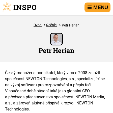
Přejít na hlavní menu
Přejít na obsah
Přejít na kontakt
MENU
Úvod
Řečníci
Petr Herian
Petr Herian
Český manažer a podnikatel, který v roce 2008 založil
společnost NEWTON Technologies, a.s., specializující se
na vývoj softwaru pro rozpoznávání a přepis řeči.
V současné době působí také jako globální CEO
a předseda představenstva společnosti NEWTON Media,
a.s., a zároveň aktivně přispívá k rozvoji NEWTON
Technologies.