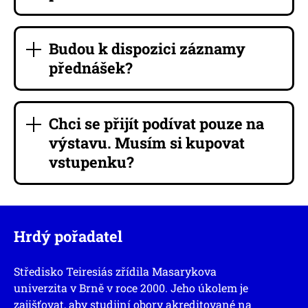
Budou k dispozici záznamy
přednášek?
Chci se přijít podívat pouze na
výstavu. Musím si kupovat
vstupenku?
Hrdý pořadatel
Středisko Teiresiás zřídila Masarykova
univerzita v Brně v roce 2000. Jeho úkolem je
zajišťovat, aby studijní obory akreditované na