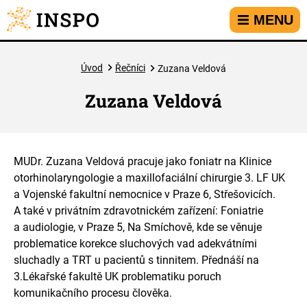
Přejít na hlavní menu
Přejít na obsah
Přejít na kontakt
MENU
Úvod
Řečníci
Zuzana Veldová
Zuzana Veldová
MUDr. Zuzana Veldová pracuje jako foniatr na Klinice
otorhinolaryngologie a maxillofaciální chirurgie 3. LF UK
a Vojenské fakultní nemocnice v Praze 6, Střešovicích.
A také v privátním zdravotnickém zařízení: Foniatrie
a audiologie, v Praze 5, Na Smíchově, kde se věnuje
problematice korekce sluchových vad adekvátními
sluchadly a TRT u pacientů s tinnitem. Přednáší na
3.Lékařské fakultě UK problematiku poruch
komunikačního procesu člověka.