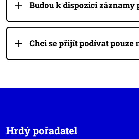
Budou k dispozici záznamy
Chci se přijít podívat pouz
Hrdý pořadatel