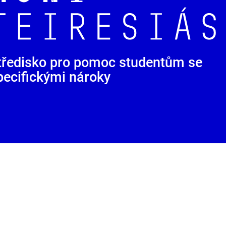
tředisko pro pomoc studentům se
pecifickými nároky