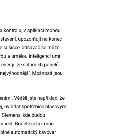
 a kontrolu, v aplikaci mohou
astavení, upozorňují na konec
le sušičce, odsavač se může
rou a umělou inteligencí umí
energii ze solárních panelů
 nejvýhodnější. Možnosti jsou
ími. Věděli jste například, že
j, ovládat spotřebiče hlasovými
iči Siemens, kde budou
onnect. Budete si tak moc
o plně automatický kávovar