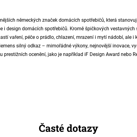
nějších německých značek domácích spotřebičů, která stanovuje
ce i design domácích spotřebičů. Kromě špičkových vestavných 
lastí vaření, péče o prádlo, chlazení, mrazení i mytí nádobí, ale 
mens silný odkaz – mimořádné výkony, nejnovější inovace, vyso
řadu prestižních ocenění, jako je například iF Design Award nebo 
Časté dotazy