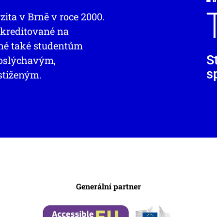
zita v Brně v roce 2000.
 akreditované na
pné také studentům
S
doslýchavým,
s
stiženým.
Generální partner