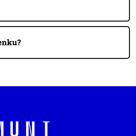
penku?