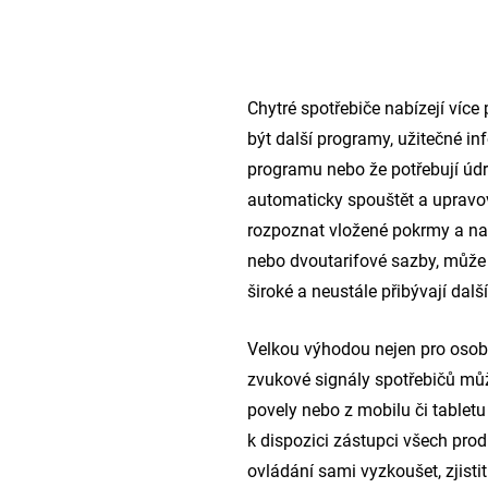
Chytré spotřebiče nabízejí více
být další programy, užitečné i
programu nebo že potřebují údr
automaticky spouštět a upravov
rozpoznat vložené pokrmy a nav
nebo dvoutarifové sazby, může 
široké a neustále přibývají další
Velkou výhodou nejen pro osoby 
zvukové signály spotřebičů můž
povely nebo z mobilu či tabletu 
k dispozici zástupci všech prod
ovládání sami vyzkoušet, zjist