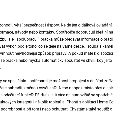
 pohodlí, větší bezpečnost i úspory. Nejde jen o dálkové ovládání
nformace, návody nebo kontakty. Spotřebiče doporučují ideální n
žbu, ale i spolupracují: pračka může předávat informace o prád
at výkon podle toho, co se děje na varné desce. Trouba s kame
rhnout nejvhodnější způsob přípravy. A pokud máte k dispozici 
se pračka nebo myčka automaticky spouštět ve chvíli, kdy je to
.
se speciálními potřebami je možnost propojení s dalšími zařízen
ete nahradit změnou osvětlení? Nebo naopak místo přes disple
s odečítací funkcí? Přijďte zjistit více na stanoviště se spotřeb
uktových kategorií i několik tabletů a iPhonů s aplikací Home C
it podrobnosti a při tom i něco ochutnat. Chystáme také soutěž 