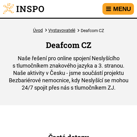
Přejít na hlavní menu
Přejít na obsah
Přejít na kontakt
MENU
Úvod
Vystavovatelé
Deafcom CZ
Deafcom CZ
Naše řešení pro online spojení Neslyšícího
s tlumočníkem znakového jazyka a 3. stranou.
Naše aktivity v Česku - jsme součástí projektu
Bezbariérové nemocnice, kdy Neslyšící se mohou
24/7 spojit přes nás s tlumočníkem ZJ.