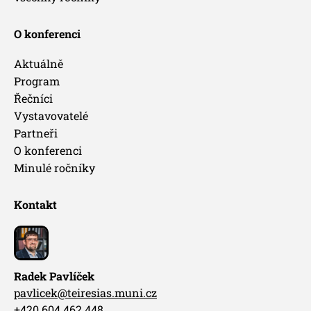
O konferenci
Aktuálně
Program
Řečníci
Vystavovatelé
Partneři
O konferenci
Minulé ročníky
Kontakt
Radek Pavlíček
pavlicek@teiresias.muni.cz
+420 604 462 448