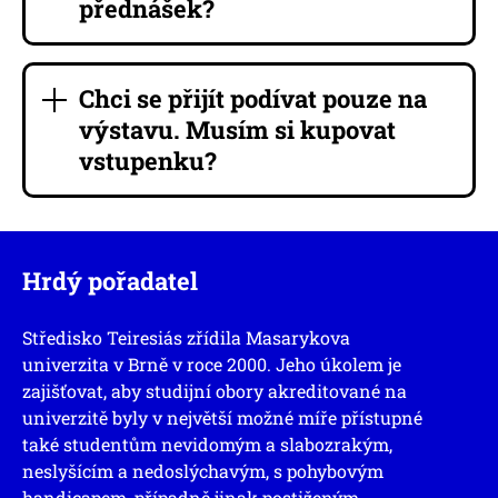
přednášek?
Chci se přijít podívat pouze na
výstavu. Musím si kupovat
vstupenku?
Hrdý pořadatel
Středisko Teiresiás zřídila Masarykova
univerzita v Brně v roce 2000. Jeho úkolem je
zajišťovat, aby studijní obory akreditované na
univerzitě byly v největší možné míře přístupné
také studentům nevidomým a slabozrakým,
neslyšícím a nedoslýchavým, s pohybovým
handicapem, případně jinak postiženým.