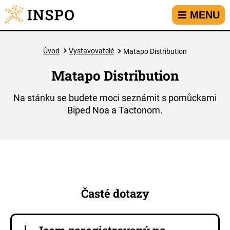
Přejít na hlavní menu
Přejít na obsah
Přejít na kontakt
MENU
Úvod
Vystavovatelé
Matapo Distribution
Matapo Distribution
Na stánku se budete moci seznámit s pomůckami
Biped Noa a Tactonom.
Časté dotazy