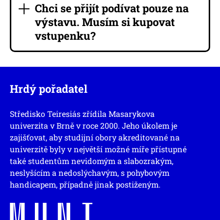
Chci se přijít podívat pouze na
výstavu. Musím si kupovat
vstupenku?
Hrdý pořadatel
Středisko Teiresiás zřídila Masarykova
univerzita v Brně v roce 2000. Jeho úkolem je
zajišťovat, aby studijní obory akreditované na
univerzitě byly v největší možné míře přístupné
také studentům nevidomým a slabozrakým,
neslyšícím a nedoslýchavým, s pohybovým
handicapem, případně jinak postiženým.