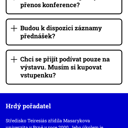
přenos konference?
Budou k dispozici záznamy
přednášek?
Chci se přijít podívat pouze na
výstavu. Musím si kupovat
vstupenku?
Hrdý pořadatel
Středisko Teiresiás zřídila Masarykova
univerzita v Brně v roce 2000. Jeho úkolem je