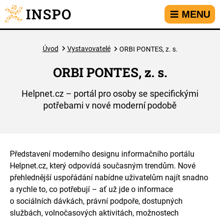
Přejít na hlavní menu
Přejít na obsah
Přejít na kontakt
MENU
Úvod
Vystavovatelé
ORBI PONTES, z. s.
ORBI PONTES, z. s.
Helpnet.cz – portál pro osoby se specifickými
potřebami v nové moderní podobě
Představení moderního designu informačního portálu
Helpnet.cz, který odpovídá současným trendům. Nové
přehlednější uspořádání nabídne uživatelům najít snadno
a rychle to, co potřebují – ať už jde o informace
o sociálních dávkách, právní podpoře, dostupných
službách, volnočasových aktivitách, možnostech