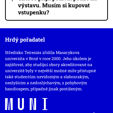
výstavu. Musím si kupovat
vstupenku?
Hrdý pořadatel
Středisko Teiresiás zřídila Masarykova
univerzita v Brně v roce 2000. Jeho úkolem je
zajišťovat, aby studijní obory akreditované na
univerzitě byly v největší možné míře přístupné
také studentům nevidomým a slabozrakým,
neslyšícím a nedoslýchavým, s pohybovým
handicapem, případně jinak postiženým.