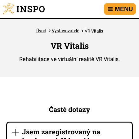
Přejít na hlavní menu
Přejít na obsah
Přejít na kontakt
MENU
Úvod
Vystavovatelé
VR Vitalis
VR Vitalis
Rehabilitace ve virtuální realitě VR Vitalis.
Časté dotazy
Jsem zaregistrovaný na