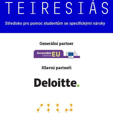
Středisko pro pomoc studentům se specifickými nároky
Generální partner
Hlavní partneři