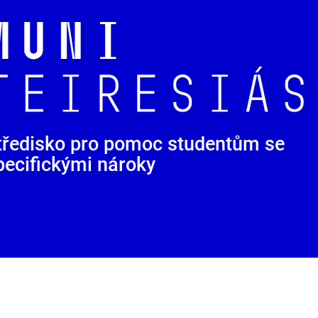
tředisko pro pomoc studentům se
pecifickými nároky