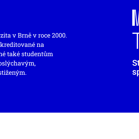
zita v Brně v roce 2000.
 akreditované na
pné také studentům
S
doslýchavým,
s
stiženým.