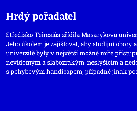
Hrdý pořadatel
Středisko Teiresiás zřídila Masarykova univer
Jeho úkolem je zajišťovat, aby studijní obory
univerzitě byly v největší možné míře přístu
nevidomým a slabozrakým, neslyšícím a ne
s pohybovým handicapem, případně jinak po