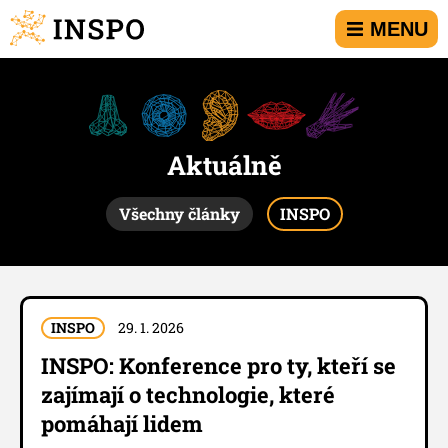
Přejít na hlavní menu
Přejít na obsah
Přejít na kontakt
Stránkování příspěvků
MENU
Aktuálně
Všechny články
INSPO
INSPO
29. 1. 2026
INSPO: Konference pro ty, kteří se
zajímají o technologie, které
pomáhají lidem